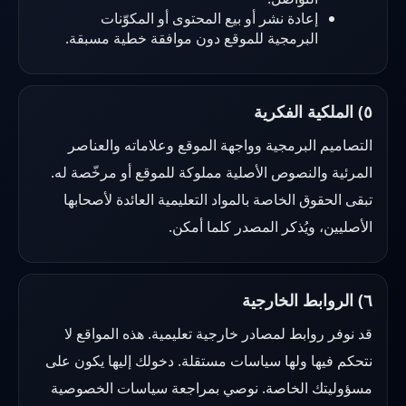
إعادة نشر أو بيع المحتوى أو المكوّنات
البرمجية للموقع دون موافقة خطية مسبقة.
٥) الملكية الفكرية
التصاميم البرمجية وواجهة الموقع وعلاماته والعناصر
المرئية والنصوص الأصلية مملوكة للموقع أو مرخّصة له.
تبقى الحقوق الخاصة بالمواد التعليمية العائدة لأصحابها
الأصليين، ويُذكر المصدر كلما أمكن.
٦) الروابط الخارجية
قد نوفر روابط لمصادر خارجية تعليمية. هذه المواقع لا
نتحكم فيها ولها سياسات مستقلة. دخولك إليها يكون على
مسؤوليتك الخاصة. نوصي بمراجعة سياسات الخصوصية