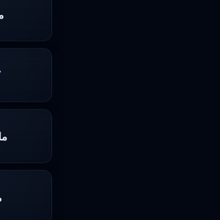
م
ك
مل
م