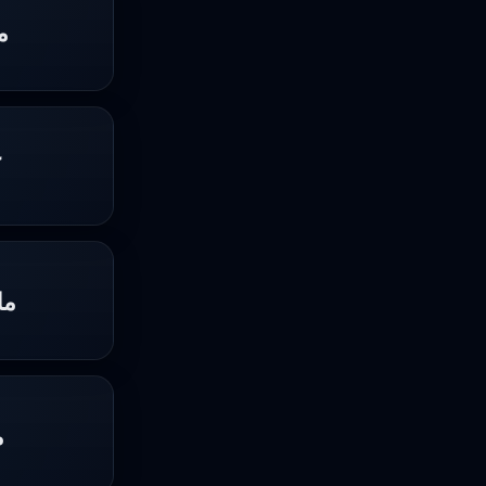
م
ك
مل
م